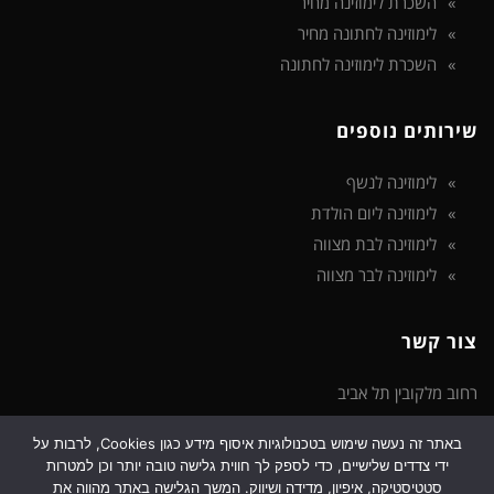
השכרת לימוזינה מחיר
לימוזינה לחתונה מחיר
השכרת לימוזינה לחתונה
שירותים נוספים
לימוזינה לנשף
לימוזינה ליום הולדת
לימוזינה לבת מצווה
לימוזינה לבר מצווה
צור קשר
רחוב מלקובין תל אביב
באתר זה נעשה שימוש בטכנולוגיות איסוף מידע כגון Cookies, לרבות על
טלפון: 072-3922-475
ידי צדדים שלישיים, כדי לספק לך חווית גלישה טובה יותר וכן למטרות
דוא"ל: support@limozinot.co.il
סטטיסטיקה, איפיון, מדידה ושיווק. המשך הגלישה באתר מהווה את