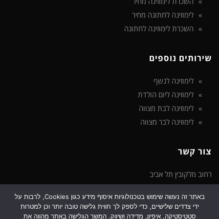
השכרת לימוזינה מחיר
לימוזינה לחתונה מחיר
השכרת לימוזינה לחתונה
שירותים נוספים
לימוזינה לנשף
לימוזינה ליום הולדת
לימוזינה לבת מצווה
לימוזינה לבר מצווה
צור קשר
רחוב מלקובין תל אביב
באתר זה נעשה שימוש בטכנולוגיות איסוף מידע כגון Cookies, לרבות על
טלפון: 072-3922-475
ידי צדדים שלישיים, כדי לספק לך חווית גלישה טובה יותר וכן למטרות
דוא"ל: support@limozinot.co.il
סטטיסטיקה, איפיון, מדידה ושיווק. המשך הגלישה באתר מהווה את