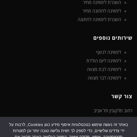
השכרת לימוזינה מחיר
לימוזינה לחתונה מחיר
השכרת לימוזינה לחתונה
שירותים נוספים
לימוזינה לנשף
לימוזינה ליום הולדת
לימוזינה לבת מצווה
לימוזינה לבר מצווה
צור קשר
רחוב מלקובין תל אביב
באתר זה נעשה שימוש בטכנולוגיות איסוף מידע כגון Cookies, לרבות על
טלפון: 072-3922-475
ידי צדדים שלישיים, כדי לספק לך חווית גלישה טובה יותר וכן למטרות
דוא"ל: support@limozinot.co.il
סטטיסטיקה, איפיון, מדידה ושיווק. המשך הגלישה באתר מהווה את