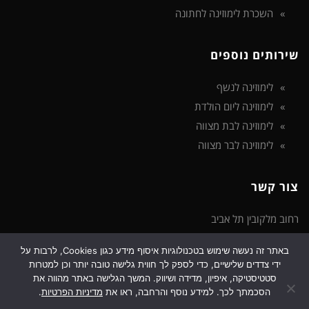
השכרת לימוזינה לחתונה
שירותים נוספים
לימוזינה לנשף
לימוזינה ליום הולדת
לימוזינה לבת מצווה
לימוזינה לבר מצווה
צור קשר
רחוב מלקובין תל אביב
באתר זה נעשה שימוש בטכנולוגיות איסוף מידע כגון Cookies, לרבות על
טלפון: 072-3922-475
ידי צדדים שלישיים, כדי לספק לך חווית גלישה טובה יותר וכן למטרות
דוא"ל: support@limozinot.co.il
סטטיסטיקה, איפיון, מדידה ושיווק. המשך הגלישה באתר מהווה את
הסכמתך לכך. למידע נוסף והרחבה, ראו את
מדיניות הפרטיות
.