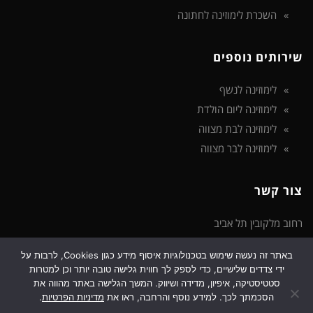
השכרת לימוזינה לחתונה
שירותים נוספים
לימוזינה לנשף
לימוזינה ליום הולדת
לימוזינה לבת מצווה
לימוזינה לבר מצווה
צור קשר
רחוב מלקובין תל אביב
באתר זה נעשה שימוש בטכנולוגיות איסוף מידע כגון Cookies, לרבות על
טלפון: 072-3922-475
ידי צדדים שלישיים, כדי לספק לך חווית גלישה טובה יותר וכן למטרות
דוא"ל: support@limozinot.co.il
סטטיסטיקה, איפיון, מדידה ושיווק. המשך הגלישה באתר מהווה את
הסכמתך לכך. למידע נוסף והרחבה, ראו את
מדיניות הפרטיות
.