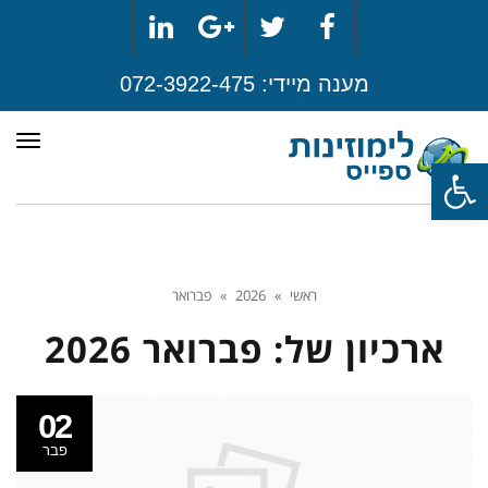
LinkedIn
Google+
Twitter
Facebook
מענה מיידי:
072-3922-475
תפר
פתח סרגל נגישות
ראשי
»
2026
»
פברואר
ארכיון של:
פברואר 2026
02
פבר